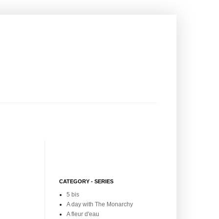
CATEGORY - SERIES
5 bis
A day with The Monarchy
A fleur d'eau