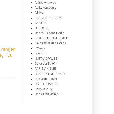
Artiste en neige
Au Luxembourg
Aθήνα
BALLADE EN REVE
Chaillot
Dare d'Art
Des murs dans Berlin
IN THE LONDON SMOG
L'Alhambra dans Paris
L'Oasis
tranger
London
e, la
NUIT d' OPALES
Où est la Bête?
PARISIANISME
PASSEUR DE TEMPS
Paysage d'Hiver
RIVER THAMES
Sous la Pluie
Une et Indivisible