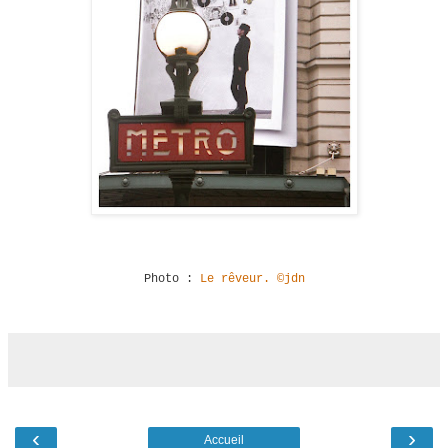
Photo :
Le rêveur.
©jdn
‹
›
Accueil