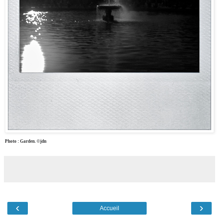
Photo : Garden. ©jdn
‹
›
Accueil