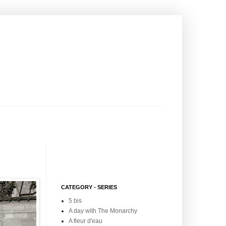
CATEGORY - SERIES
5 bis
A day with The Monarchy
A fleur d'eau