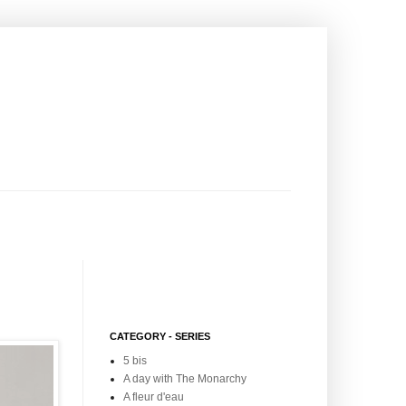
CATEGORY - SERIES
5 bis
A day with The Monarchy
A fleur d'eau