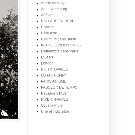
Artiste en neige
Au Luxembourg
Aθήνα
BALLADE EN REVE
Chaillot
Dare d'Art
Des murs dans Berlin
IN THE LONDON SMOG
L'Alhambra dans Paris
L'Oasis
London
NUIT d' OPALES
Où est la Bête?
PARISIANISME
PASSEUR DE TEMPS
Paysage d'Hiver
RIVER THAMES
Sous la Pluie
Une et Indivisible